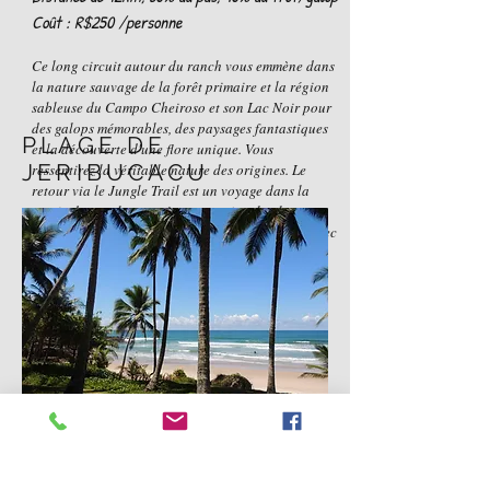
Coût : R$250 /personne
Ce long circuit autour du ranch vous emmène dans
la nature sauvage de la forêt primaire et la région
sableuse du Campo Cheiroso et son Lac Noir pour
des galops mémorables, des paysages fantastiques
PLAGE DE
et la découverte d'une flore unique. Vous
JERIBUCACU
ressentirez la véritable nature des origines. Le
retour via le Jungle Trail est un voyage dans la
partie du ranch occupée par une jungle ultra-
préservée (25ha) et traverse une vallée cachée avec
une plantation de cupuaçu et franchissement de
son ruisseau à gué.
Pour cavaliers très expérimentés, 6h à cheval,
programme d'une journée complète
Distance de 22km, 50% au pas, 20% au trot, 30%