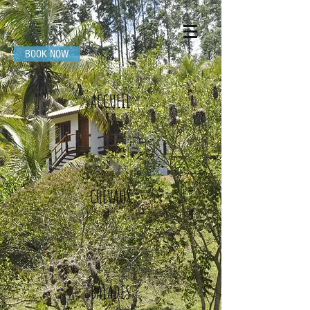
BOOK NOW
ACCUEIL
CHEVAUX
BALADES