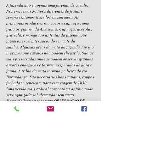
A fazenda não é apenas uma fazenda de cavalos.
Nós crescemos 30 tipos diferentes de frutas e
sempre tentamos trazê-los em sua mesa. As
principais produções são cocos e cupuaçu , uma
fruta originária da Amazônia. Cupuaçu, acerola ,
graviola, e manga são as frutas da fazenda que
fazem os excelentes sucos do seu café da
manhã. Algumas áreas da mata da fazenda são tão
íngremes que cavalos não podem chegar lá. São as
mais preservadas onde se podem observar grandes
árvores endémicas e formas inesperadas de flora e
fauna. A trilha da mata termina na beira do rio
Burundanga. São necessários bons sapatos, roupas
fechadas e repelente para esta viagem de 1h30.
Uma versão mais radical com caráter anfíbio pode
ser organizada sob demanda: sem custo
Nota: Melhores horas para OBSERVACAO DE
PASSAROS são amanhecer e pôr do sol.
CULTURA DO CACAO